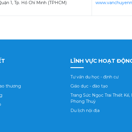
Quận 1, Tp. Hồ Chí Minh (TPHCM)
www.vanchuyen
ẾT
LĨNH VỰC HOẠT ĐỘN
Tư vấn du học - định cư
iao thương
Giáo dục - đào tạo
g
Trang Sức Ngọc Trai Thiết Kế,
Phong Thuỷ
p
Du lịch nội địa