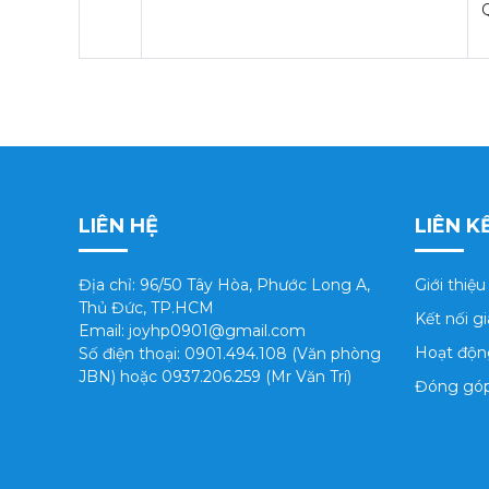
LIÊN HỆ
LIÊN K
Địa chỉ: 96/50 Tây Hòa, Phước Long A,
Giới thiệu
Thủ Đức, TP.HCM
Kết nối g
Email: joyhp0901@gmail.com
Hoạt độn
Số điện thoại: 0901.494.108 (Văn phòng
JBN) hoặc 0937.206.259 (Mr Văn Trí)
Đóng gó