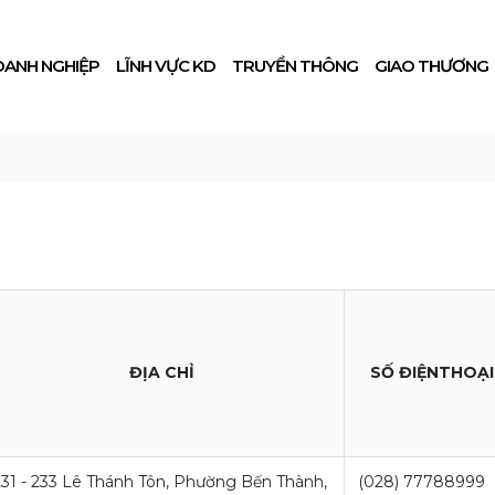
OANH NGHIỆP
LĨNH VỰC KD
TRUYỀN THÔNG
GIAO THƯƠNG
ĐỊA CHỈ
SỐ ĐIỆNTHOẠI
231 - 233 Lê Thánh Tôn, Phường Bến Thành,
(028) 77788999